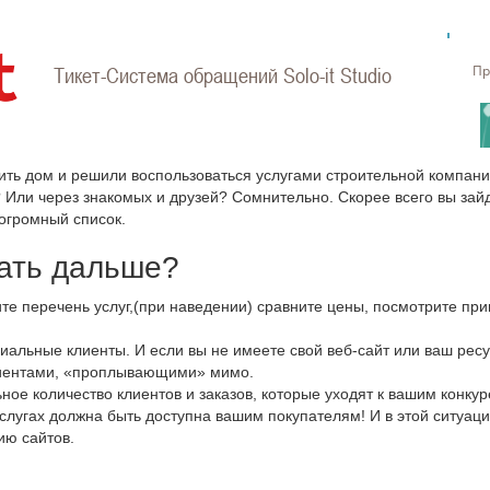
Пр
Тикет-Система обращений Solo-it Studio
оить дом и решили воспользоваться услугами строительной компани
ли через знакомых и друзей? Сомнительно. Скорее всего вы зайде
огромный список.
лать дальше?
те перечень услуг,(при наведении) сравните цены, посмотрите п
циальные клиенты. И если вы не имеете свой веб-сайт или ваш рес
лиентами, «проплывающими» мимо.
ное количество клиентов и заказов, которые уходят к вашим конкур
слугах должна быть доступна вашим покупателям! И в этой ситуац
ию сайтов.